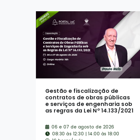
Da elaboração do orçamento
icas
à repactuação contratual
 sob
/2021
26, 27 e 28 de agosto de 2026
08:30 às 12:30 | 14:00 às 18:00
24 horas/aula
Fernandópolis - SP