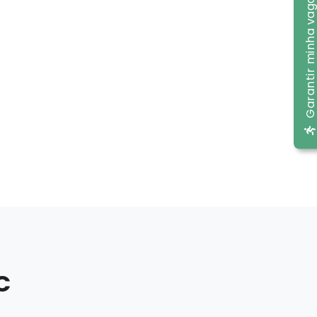
Garantir minha va
C