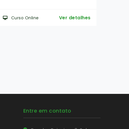
Ma
Ver detalhes
Curso Online
Cur
Entre em contato