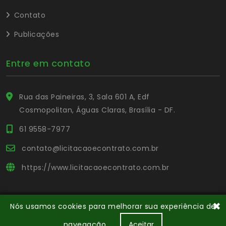
Contato
Publicações
Entre em contato
Rua das Paineiras, 3, Sala 601 A, Edf
Cosmopolitan, Águas Claras, Brasília - DF.
61 9558-7977
contato@licitacaoecontrato.com.br
https://www.licitacaoecontrato.com.br
✖
Nós usamos cookies para melhorar sua experiência de
© Copyright Portal L&C
. Todos os direitos reservados.
navegação.
Aceitar
Desenvolvido por Portal L&C
Capacitação