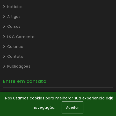
Notícias
Artigos
Cursos
L&C Comenta
Colunas
Contato
Publicações
Entre em contato
✖
Nós usamos cookies para melhorar sua experiência de
Rua das Paineiras, 3, Sala 601 A, Edf
Cosmopolitan, Águas Claras, Brasília - DF.
navegação.
Aceitar
61 9558-7977