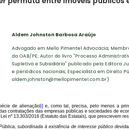
er permuta entre imóveis públicos 
Aldem Johnston Barbosa Araújo
Advogado em Mello Pimentel Advocacia; Membro 
da OAB/PE; Autor do livro "Processo Administrat
Supletiva e Subsidiária" publicado pela Editora Jur
e periódicos nacionais; Especialista em Direito Pú
aldem.johnston@mellopimentel.com.br)