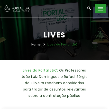
LIVES
Home
Lives do Portal L&C
Lives do Portal L&C:
Os Professores
João Luiz Domingues e Rafael Sérgio
de Oliveira recebem convidados
para tratar de assuntos relevantes
sobre a contratação pública