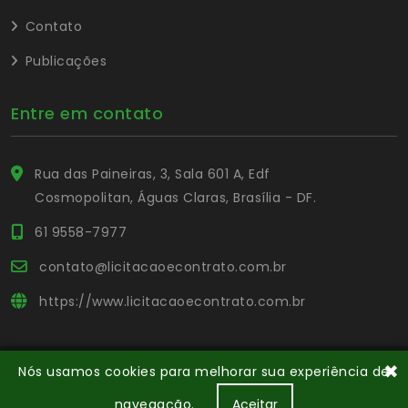
Contato
Publicações
Entre em contato
Rua das Paineiras, 3, Sala 601 A, Edf
Cosmopolitan, Águas Claras, Brasília - DF.
61 9558-7977
contato@licitacaoecontrato.com.br
https://www.licitacaoecontrato.com.br
✖
Nós usamos cookies para melhorar sua experiência de
© Copyright Portal L&C
. Todos os direitos reservados.
navegação.
Aceitar
Desenvolvido por Portal L&C
Capacitação