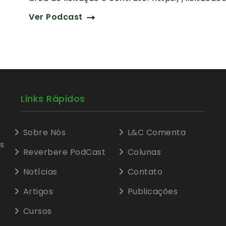
Ver Podcast
Links Rápidos
Sobre Nós
L&C Comenta
s
Reverbere PodCast
Colunas
Notícias
Contato
Artigos
Publicações
Cursos