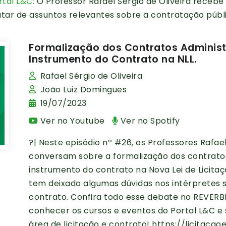
tal L&C:
O Professor Rafael Sérgio de Oliveira receb
atar de assuntos relevantes sobre a contratação públ
Formalização dos Contratos Administr
Instrumento do Contrato na NLL.
Rafael Sérgio de Oliveira
João Luiz Domingues
19/07/2023
Ver no Youtube
Ver no Spotify
?️| Neste episódio nº #26, os Professores Rafa
conversam sobre a formalização dos contratos 
instrumento do contrato na Nova Lei de Licitaçõe
tem deixado algumas dúvidas nos intérpretes s
contrato. Confira todo esse debate no REVERBE
conhecer os cursos e eventos do Portal L&C e 
área de licitação e contrato! https://licitac