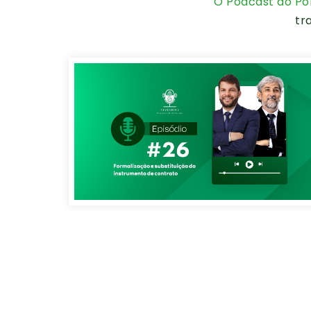
O Podcast do Por
tr