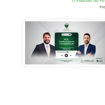
O Podcast do Por
tr