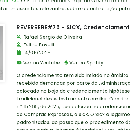
tal L&C:
O Professor Rafael Sérgio de Oliveira receb
atar de assuntos relevantes sobre a contratação públ
REVERBERE#75 - SICX, Credenciamento 
Rafael Sérgio de Oliveira
Felipe Boselli
14/05/2026
Ver no Youtube
Ver no Spotify
O credenciamento tem sido inflado no âmbito da
recebido demandas por parte da Administração
colocado no bojo do credenciamento hipóteses
tradicional desse instrumento auxiliar. O maio
nº 15.266, de 2025, que colocou no credenciam
de Compras Expressas, o Sicx. O Sicx é legalm
padronizados, ao passo que o procedimento d