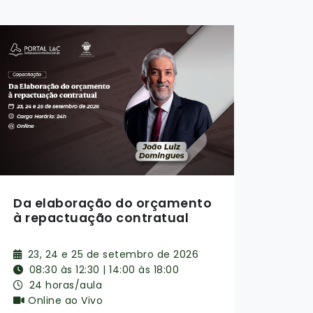
2º Seminário de Gestão e
2º M
Fiscalização de Contratos
Gest
Administrativos
Acor
Lici
6, 7, 8 e 9 de outubro de 2026
22
08:30 às 12:30 | 14:00 às 18:00
08
24 horas/aula