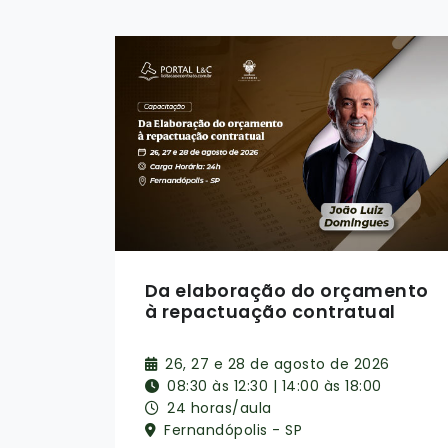
ento
SRP e Credenciamento
al
08, 09, 10 e 11 de setembro de 2026
6
08:30 às 12:30
16 horas/aula
Online ao Vivo