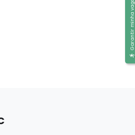
Garantir minha va
C