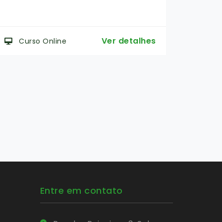
16
Maceió-AL
São
Ver detalhes
Curso Presencial
Cur
Entre em contato