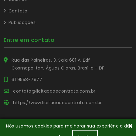
Contato
Publicações
Entre em contato
Rua das Paineiras, 3, Sala 601 A, Edf
Cosmopolitan, Águas Claras, Brasília - DF.
61 9558-7977
contato@licitacaoecontrato.com.br
https://www.licitacaoecontrato.com.br
✖
Nós usamos cookies para melhorar sua experiência de
© Copyright Portal L&C
. Todos os direitos reservados.